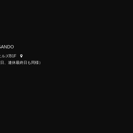
SANDO
道ヒルズB1F
日曜日、連休最終日も同様）